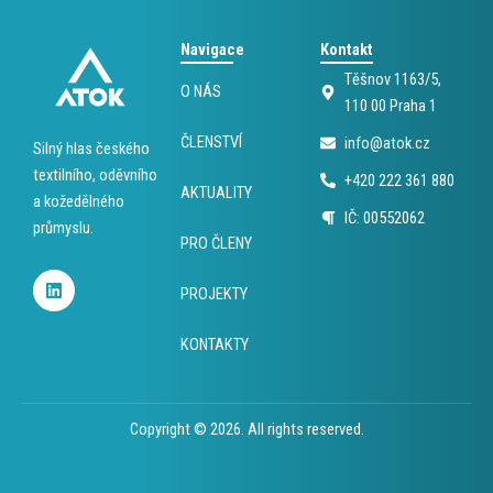
Navigace
Kontakt
Těšnov 1163/5,
O NÁS
110 00 Praha 1
ČLENSTVÍ
info@atok.cz
Silný hlas českého
textilního, oděvního
+420 222 361 880
AKTUALITY
a kožedělného
IČ: 00552062
průmyslu.
PRO ČLENY
L
i
PROJEKTY
n
k
KONTAKTY
e
d
i
n
Copyright © 2026. All rights reserved.