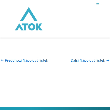
Přeskočit
na
obsah
←
Předchozí Nápojový lístek
Další Nápojový lístek
→