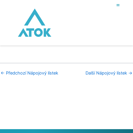
Přeskočit
na
obsah
←
Předchozí Nápojový lístek
Další Nápojový lístek
→