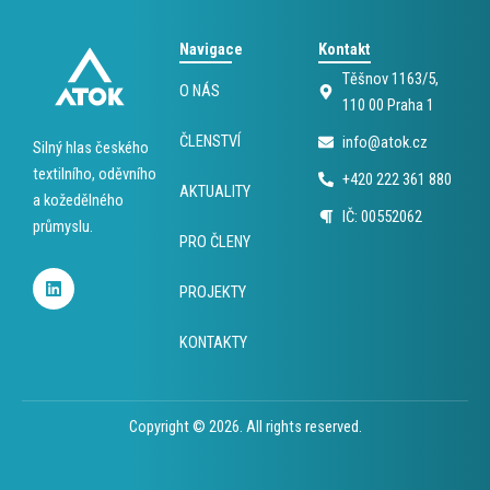
Navigace
Kontakt
Těšnov 1163/5,
O NÁS
110 00 Praha 1
ČLENSTVÍ
info@atok.cz
Silný hlas českého
textilního, oděvního
+420 222 361 880
AKTUALITY
a kožedělného
IČ: 00552062
průmyslu.
PRO ČLENY
L
i
PROJEKTY
n
k
KONTAKTY
e
d
i
n
Copyright © 2026. All rights reserved.