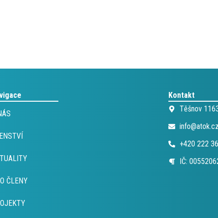
vigace
Kontakt
Těšnov 1163
NÁS
info@atok.c
ENSTVÍ
+420 222 3
TUALITY
IČ: 0055206
O ČLENY
OJEKTY