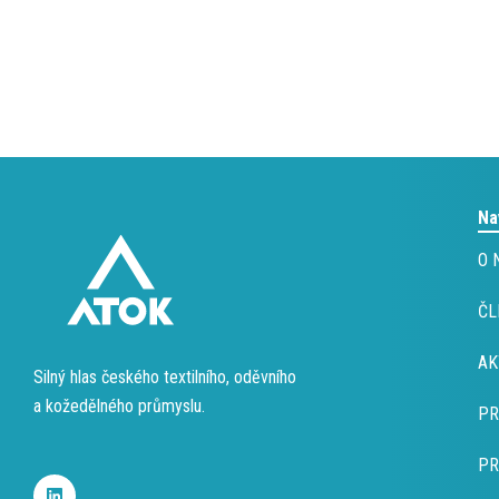
Na
O 
ČL
AK
Silný hlas českého textilního, oděvního
a kožedělného průmyslu.
PR
L
PR
i
n