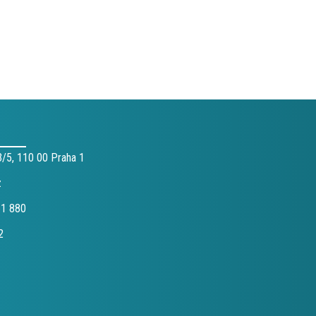
/5, 110 00 Praha 1
z
61 880
2