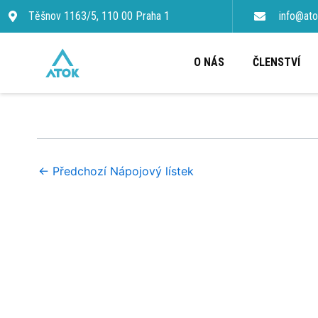
Přeskočit
Těšnov 1163/5, 110 00 Praha 1
info@ato
na
obsah
O NÁS
ČLENSTVÍ
←
Předchozí Nápojový lístek